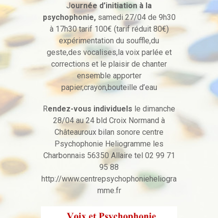
J
ournée d’initiation à la
psychophonie,
samedi 27/04 de 9h30
à 17h30 tarif 100€ (tarif réduit 80€)
expérimentation du souffle,du
geste,des vocalises,la voix parlée et
corrections et le plaisir de chanter
ensemble apporter
papier,crayon,bouteille d’eau
R
endez-vous individuels
le dimanche
28/04 au 24 bld Croix Normand à
Châteauroux bilan sonore centre
Psychophonie Heliogramme les
Charbonnais 56350 Allaire tel 02 99 71
95 88
http://www.centrepsychophonieheliogra
mme.fr