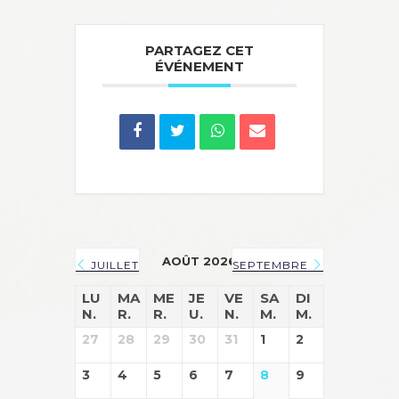
PARTAGEZ CET
ÉVÉNEMENT
AOÛT 2026
JUILLET
SEPTEMBRE
LU
MA
ME
JE
VE
SA
DI
N.
R.
R.
U.
N.
M.
M.
27
28
29
30
31
1
2
3
4
5
6
7
8
9